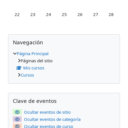
Sin eventos, domingo, 22 febrero
Sin eventos, lunes, 23 febrero
Sin eventos, martes, 24 febrero
Sin eventos, miércoles, 25 febrero
Sin eventos, jueves, 26 fe
Sin eventos, vierne
Sin evento
22
23
24
25
26
27
28
Bloques
Salta Navegación
Navegación
Página Principal
Páginas del sitio
Mis cursos
Cursos
Bloques suplementarios
Salta Clave de eventos
Clave de eventos
Ocultar eventos de sitio
Ocultar eventos de categoría
Ocultar eventos de curso