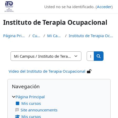
Salta al contenido principal
Usted no se ha identificado. (
Acceder
)
Instituto de Terapia Ocupacional
Página Principal
Cursos
Mi Campus
Instituto de Terapia Ocupacional
Buscar curso
Categorías
Buscar cur
Video del Instituto de Terapia Ocupacional
Bloques
Salta Navegación
Navegación
Página Principal
Mis cursos
Site announcements
Mis cursos